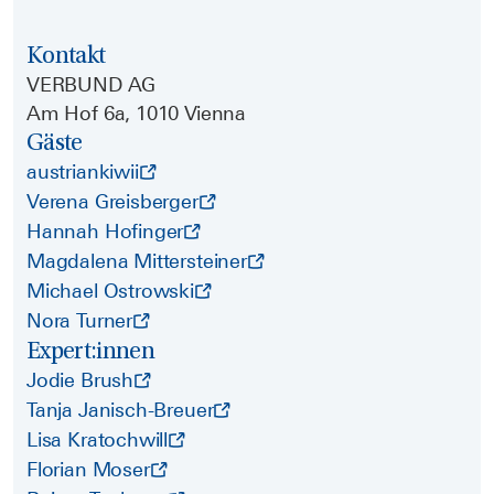
Kontakt
VERBUND AG
Am Hof 6a, 1010 Vienna
Gäste
austriankiwii
Verena Greisberger
Hannah Hofinger
Magdalena Mittersteiner
Michael Ostrowski
Nora Turner
Expert:innen
Jodie Brush
Tanja Janisch-Breuer
Lisa Kratochwill
Florian Moser